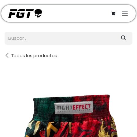
Ir al contenido
Todos los productos