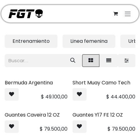
Ir al contenido
Entrenamiento
Linea femenina
Urb
Bermuda Argentina
Short Muay Camo Tech
MÁS VENDIDO
MÁS VENDIDO
$
49.100,00
$
44.400,00
Guantes Caveira 12 OZ
Guantes Y17 FE 12 OZ
MÁS VENDIDO
MÁS VENDIDO
$
79.500,00
$
79.500,00